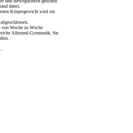
uer und Beweglichkeit geschult
ind dabei.
igenen Körpergewicht wird ein
abgeschlossen.
ie von Woche zu Woche
sreiche Allround-Gymnastik. Sie
llen.
..