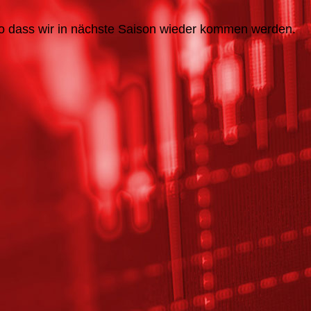
so
dass
wir
in
nächste
Saison
wieder
kommen
werden
.