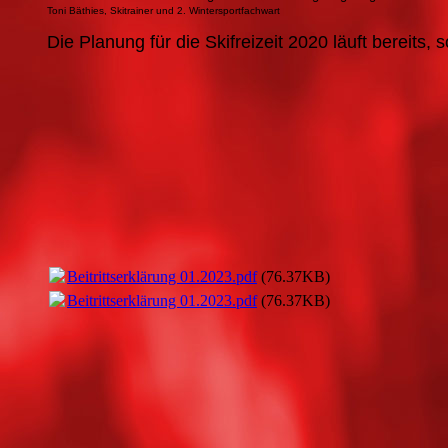
Toni Bäthies, Skitrainer und 2. Wintersportfachwart
Die
Planung
für
die
Skifreizeit
2020
läuft
bereits
, 
Beitrittserklärung 01.2023.pdf
(76.37KB)
Beitrittserklärung 01.2023.pdf
(76.37KB)