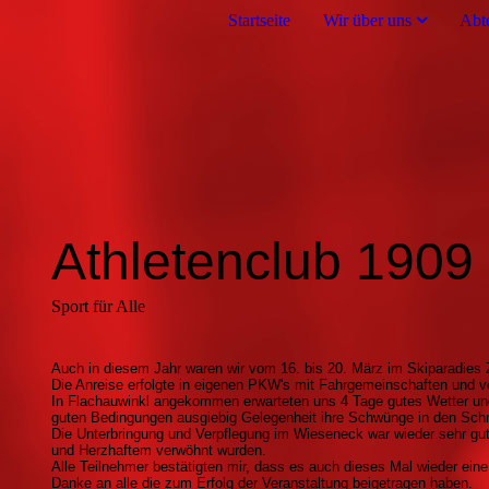
Startseite
Wir über uns
Abt
Athletenclub 1909 
Sport für Alle
Auch in diesem Jahr waren wir vom 16. bis 20. März im Skiparadies
Die Anreise erfolgte in eigenen PKW's mit Fahrgemeinschaften und ver
In
Flachauwinkl
angekommen
erwarteten
uns
4
Tage
gutes
Wetter
un
guten
Bedingungen
ausgiebig
Gelegenheit
ihre
Schwünge
in den
Sch
Die
Unterbringung
und
Verpflegung
im
Wieseneck
war
wieder
sehr
gu
und
Herzhaftem
verwöhnt
wurden
.
Alle Teilnehmer bestätigten mir, dass es auch dieses Mal wieder ei
Danke
an
alle
die
zum
Erfolg
der
Veranstaltung
beigetragen
haben
.