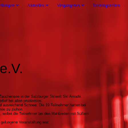
eilungen
Aktuelles
Vergangenes
Trainingszeiten
e.V.
 Zauchensee in der Salzburger Skiwelt Ski Amadé.
lief bei allen problemlos.
d
ausreichend
Schnee
. Die 19
Teilnehmer
hatten
bei
nee
zu
ziehen
.
t,
wobei
d
ie
Teilnehmer
bei
den
Mahlzeiten
mit
Süßem
ne gelungene Veranstaltung war.