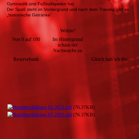
Gymnastik und Fußballspielen hat.
Der Spaß steht im Vordergrund und nach dem Training gibt es
„Isotonische Getränke“.
Wohin?
Von 0 auf 100
Im Hintergrund
schaut der
Nachwuchs zu
Reservebank
Gleich hab`ich ihn
Beitrittserklärung 01.2023.pdf
(76.37KB)
Beitrittserklärung 01.2023.pdf
(76.37KB)